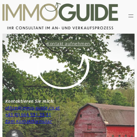
Skip
to
content
Kontakt aufnehmen
Kontaktieren Sie mich:
office@immo-guide.co.at
+43 (0) 664 531 33 31
Zum Kontaktformular